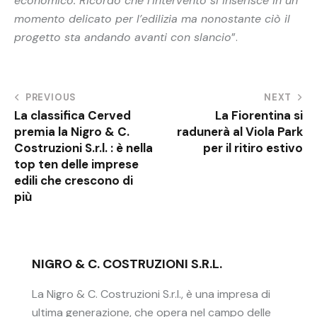
economico. Ricordo che l’intervento si inserisce in un
momento delicato per l’edilizia ma nonostante ciò il
progetto sta andando avanti con slancio
”.
PREVIOUS
NEXT
La classifica Cerved
La Fiorentina si
premia la Nigro & C.
radunerà al Viola Park
Costruzioni S.r.l. : è nella
per il ritiro estivo
top ten delle imprese
edili che crescono di
più
NIGRO & C. COSTRUZIONI S.R.L.
La Nigro & C. Costruzioni S.r.l., è una impresa di
ultima generazione, che opera nel campo delle